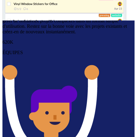
Scalable Workflow
Les espaces de travail et modèles Redbooth aident les équipes à
gérer de nombreux projets complexes dans un format simple
d'utilisation. Restez sur la bonne voie avec les projets existants et
créez-en de nouveaux instantanément.
620K
ÉQUIPES