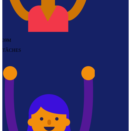
39M
TÂCHES