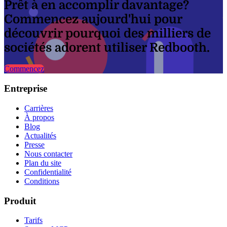
Prêt à en accomplir davantage?
Commencez aujourd'hui pour
découvrir pourquoi des milliers de
sociétés adorent utiliser Redbooth.
Commencez
Entreprise
Carrières
À propos
Blog
Actualités
Presse
Nous contacter
Plan du site
Confidentialité
Conditions
Produit
Tarifs