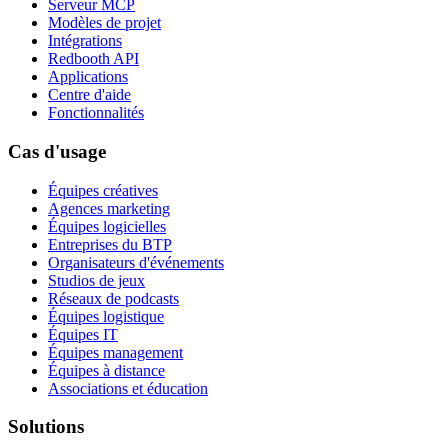
Serveur MCP
Modèles de projet
Intégrations
Redbooth API
Applications
Centre d'aide
Fonctionnalités
Cas d'usage
Équipes créatives
Agences marketing
Équipes logicielles
Entreprises du BTP
Organisateurs d'événements
Studios de jeux
Réseaux de podcasts
Équipes logistique
Équipes IT
Équipes management
Équipes à distance
Associations et éducation
Solutions