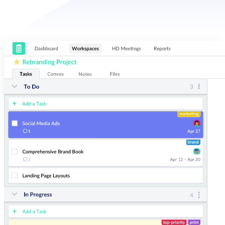
Organisez
Donnez facilement un sens à vos projets les plus importants. Ajoutez
et classez par responsables, dates butoirs et balises pour une gestion
des tâches plus efficace.
Communiquez
Collaborez sur des tâches et des fils de discussions. Démarrez une
réunion vidéo en haute définition en deux clics. Redbooth synchronise
vos projets et les efforts de votre équipe.
Visualisez
Classez les tâches en vue tableau, liste et calendrier selon vos besoins
de planification. Suivez la productivité avec notre tableau de bord et
nos rapports.