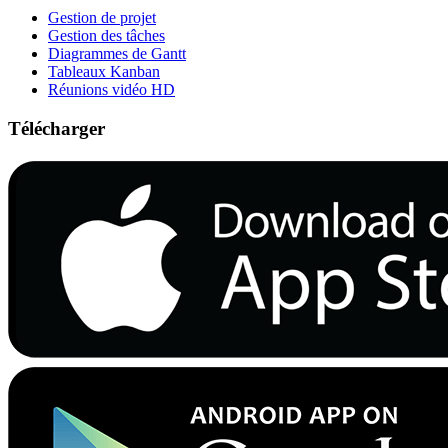
Gestion de projet
Gestion des tâches
Diagrammes de Gantt
Tableaux Kanban
Réunions vidéo HD
Télécharger