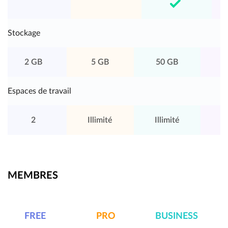
Stockage
2 GB
5 GB
50 GB
5
Espaces de travail
2
Illimité
Illimité
Il
MEMBRES
FREE
PRO
BUSINESS
E