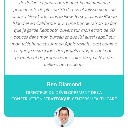
de dollars et pour coordonner la maintenance
permanente de plus de 35 de nos établissements de
santé à New York, dans le New Jersey, dans le Rhode
Island et en Californie. Il y a une bonne raison au fait
que je garde Redbooth ouvert sur mon écran de 60
pouces dans mon bureau et que j’ai aussi l’appli sur
mon téléphone et sur mon Apple watch : c’est comme
ça que je reste à jour des projets critiques qui nous
permettent de proposer des soins de qualité à des
milliers de résidents.
Ben Diamond
DIRECTEUR DU DÉVELOPPEMENT DE LA
CONSTRUCTION STRATÉGIQUE, CENTERS HEALTH CARE