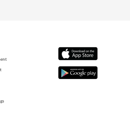
ment
t
gs