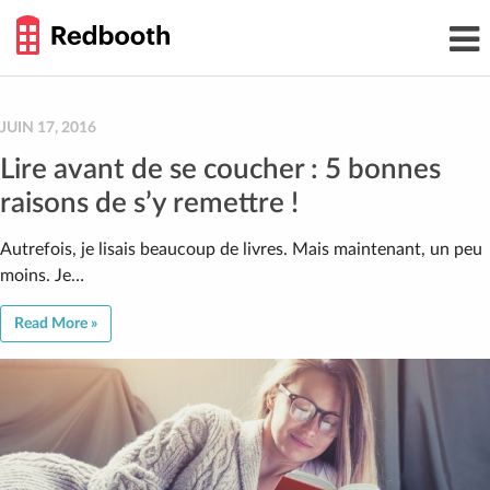
THE
Toggl
WORK
navig
SMARTER
GUIDE
Skip
to
content
JUIN 17, 2016
Lire avant de se coucher : 5 bonnes
raisons de s’y remettre !
Autrefois, je lisais beaucoup de livres. Mais maintenant, un peu
moins. Je…
Read More »