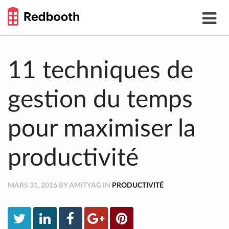
THE
Toggle
WORK
navigat
SMARTER
GUIDE
Skip
to
content
11 techniques de
gestion du temps
pour maximiser la
productivité
MARS 31, 2016 BY AMITYAG IN
PRODUCTIVITÉ