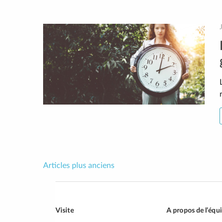
Articles plus anciens
Navigation
des
articles
Visite
A propos de l’équ