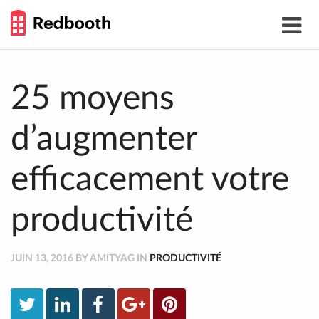
THE
Toggle
WORK
navigat
SMARTER
GUIDE
Skip
to
content
25 moyens
d’augmenter
efficacement votre
productivité
JUIN 13, 2016 BY AMITYAG IN
PRODUCTIVITÉ