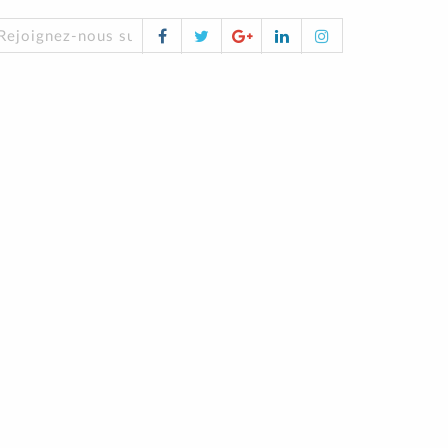
Facebook
Twitter
Google
LinkedIn
Instagram
Rejoignez-nous sur les réseaux sociaux !
Plus