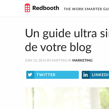
THE WORK SMARTER GU
Skip
to
content
Un guide ultra s
de votre blog
JUIN 10, 2016 BY AMITYAG IN
MARKETING
TWITTER
LINKED