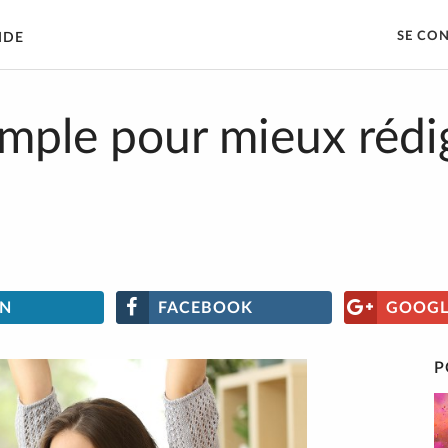
SE CO
IDE
imple pour mieux rédig
IN
FACEBOOK
GOOGL
P