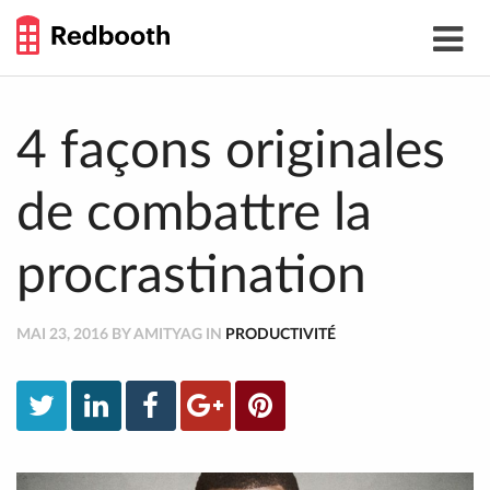
THE
Toggle
WORK
navigat
SMARTER
GUIDE
Skip
to
content
4 façons originales
de combattre la
procrastination
MAI 23, 2016 BY AMITYAG IN
PRODUCTIVITÉ