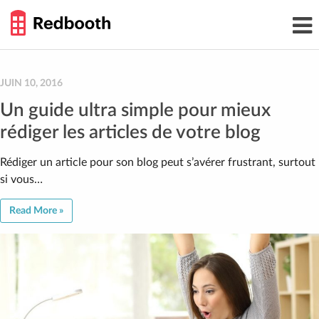
THE
Toggl
WORK
navig
SMARTER
GUIDE
Skip
to
content
JUIN 10, 2016
Un guide ultra simple pour mieux
rédiger les articles de votre blog
Rédiger un article pour son blog peut s’avérer frustrant, surtout
si vous…
Read More »