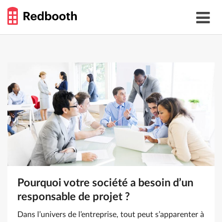
Skip
THE
to
Toggle
WORK
content
navigat
SMARTER
GUIDE
Pourquoi votre société a besoin d’un
responsable de projet ?
Dans l’univers de l’entreprise, tout peut s’apparenter à