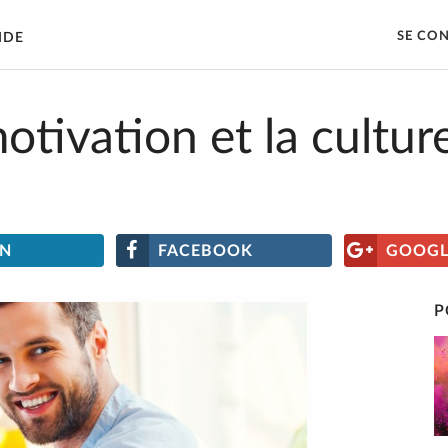
SE CO
IDE
motivation et la cultur
IN
FACEBOOK
GOOGL
P