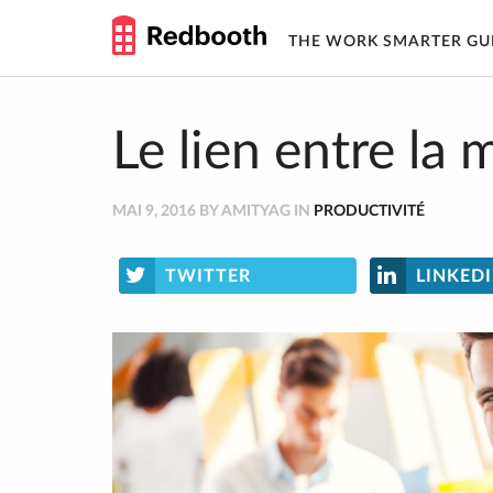
THE WORK SMARTER GU
Skip
to
content
Le lien entre la 
MAI 9, 2016 BY AMITYAG IN
PRODUCTIVITÉ
TWITTER
LINKED