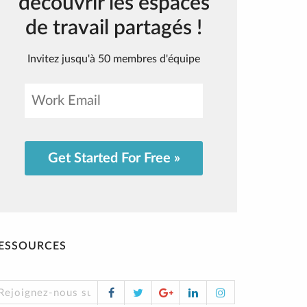
découvrir les espaces
de travail partagés !
Invitez jusqu'à 50 membres d'équipe
Get Started For Free »
ESSOURCES
Facebook
Twitter
Google
LinkedIn
Instagram
Rejoignez-nous sur les réseaux sociaux !
Plus