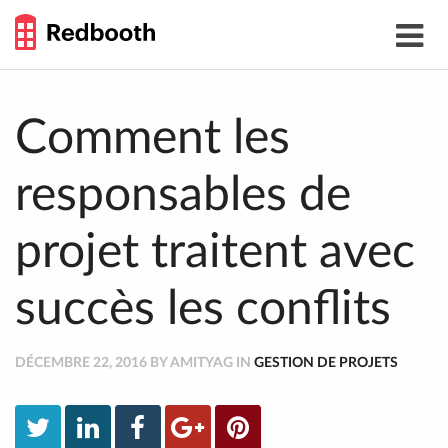
THE
Toggle
WORK
navigat
SMARTER
GUIDE
Skip
to
content
Comment les
responsables de
projet traitent avec
succès les conflits
DÉCEMBRE 22, 2016 BY AMITYAG IN
GESTION DE PROJETS