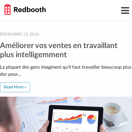
THE
Toggl
WORK
navig
SMARTER
GUIDE
Skip
to
content
DÉCEMBRE 13, 2016
Améliorer vos ventes en travaillant
plus intelligemment
La plupart des gens imaginent qu’il faut travailler beaucoup plus
dur pour…
Read More »