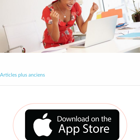
Articles plus anciens
Navigation
des
articles