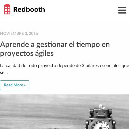
THE
Toggl
WORK
navig
SMARTER
GUIDE
Skip
to
content
NOVIEMBRE 3, 2016
Aprende a gestionar el tiempo en
proyectos ágiles
La calidad de todo proyecto depende de 3 pilares esenciales que
se…
Read More »