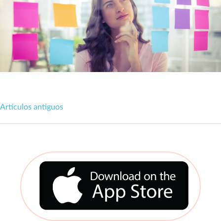
Artículos antiguos
Navegación
de
entradas