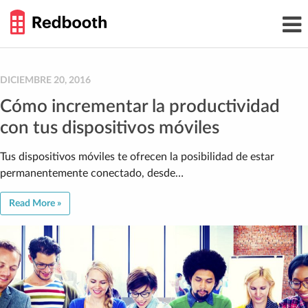
THE
Toggl
WORK
navig
SMARTER
GUIDE
Skip
to
content
DICIEMBRE 20, 2016
Cómo incrementar la productividad
con tus dispositivos móviles
Tus dispositivos móviles te ofrecen la posibilidad de estar
permanentemente conectado, desde…
Read More »