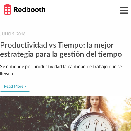
THE
Toggl
WORK
navig
SMARTER
GUIDE
Skip
to
content
JULIO 5, 2016
Productividad vs Tiempo: la mejor
estrategia para la gestión del tiempo
Se entiende por productividad la cantidad de trabajo que se
lleva a…
Read More »