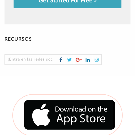
Get Started For Free »
RECURSOS
Facebook
Twitter
Google
LinkedIn
Instagram
¡Entra en las redes sociales!
Plus