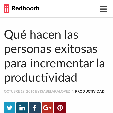
THE
Toggle
WORK
navigat
SMARTER
GUIDE
Skip
to
content
Qué hacen las
personas exitosas
para incrementar la
productividad
OCTUBRE 19, 2016 BY ISABELARALOPEZ IN
PRODUCTIVIDAD