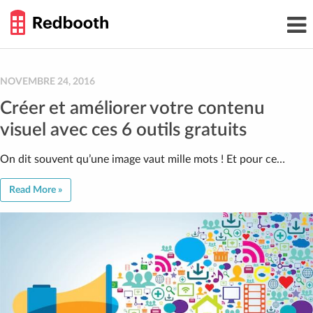
THE
Toggl
WORK
navig
SMARTER
GUIDE
Skip
to
content
NOVEMBRE 24, 2016
Créer et améliorer votre contenu
visuel avec ces 6 outils gratuits
On dit souvent qu’une image vaut mille mots ! Et pour ce…
Read More »