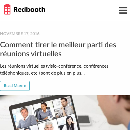
THE
Toggl
WORK
navig
SMARTER
GUIDE
Skip
to
content
NOVEMBRE 17, 2016
Comment tirer le meilleur parti des
réunions virtuelles
Les réunions virtuelles (visio-conférence, conférences
téléphoniques, etc.) sont de plus en plus…
Read More »