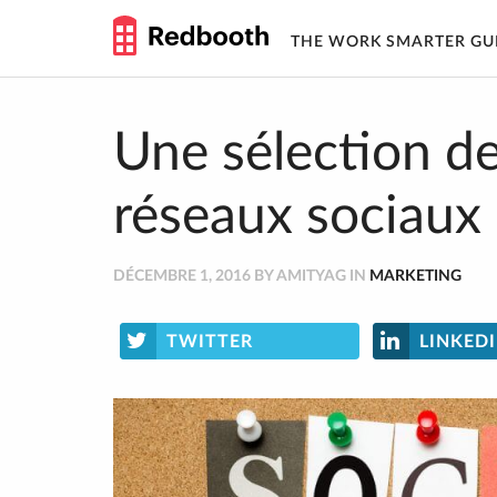
THE WORK SMARTER GU
Skip
to
content
Une sélection des
réseaux sociaux
DÉCEMBRE 1, 2016 BY AMITYAG IN
MARKETING
TWITTER
LINKED