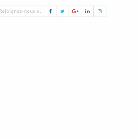
Facebook
Twitter
Google
LinkedIn
Instagram
Rejoignez-nous sur les réseaux sociaux !
Plus