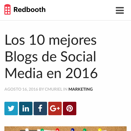
THE
Toggle
WORK
navigat
SMARTER
GUIDE
Skip
to
content
Los 10 mejores
Blogs de Social
Media en 2016
AGOSTO 16, 2016 BY CMURIEL IN
MARKETING