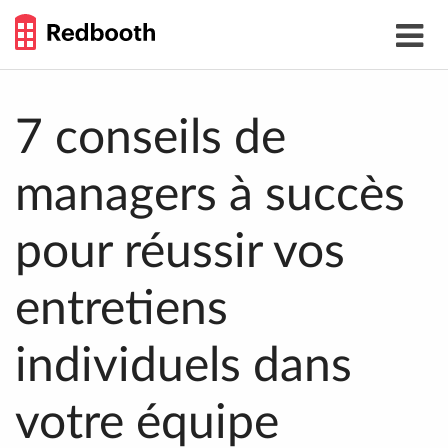
THE
Toggle
WORK
navigat
SMARTER
GUIDE
Skip
to
content
7 conseils de
managers à succès
pour réussir vos
entretiens
individuels dans
votre équipe