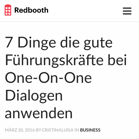
THE
Toggle
WORK
navigat
SMARTER
GUIDE
Skip
to
content
7 Dinge die gute
Führungskräfte bei
One-On-One
Dialogen
anwenden
MÄRZ 20, 2016 BY CRISTINALUISA IN
BUSINESS