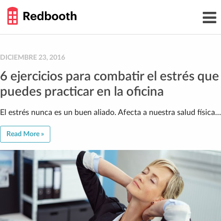
THE
Toggl
WORK
navig
SMARTER
GUIDE
Skip
to
content
DICIEMBRE 23, 2016
6 ejercicios para combatir el estrés que
puedes practicar en la oficina
El estrés nunca es un buen aliado. Afecta a nuestra salud física…
Read More »