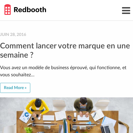
THE
Toggl
WORK
navig
SMARTER
GUIDE
Skip
to
content
JUIN 28, 2016
Comment lancer votre marque en une
semaine ?
Vous avez un modèle de business éprouvé, qui fonctionne, et
vous souhaitez…
Read More »