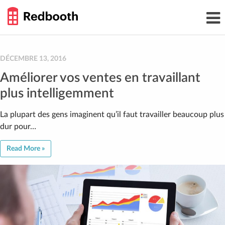
THE
Toggl
WORK
navig
SMARTER
GUIDE
Skip
to
content
DÉCEMBRE 13, 2016
Améliorer vos ventes en travaillant
plus intelligemment
La plupart des gens imaginent qu’il faut travailler beaucoup plus
dur pour…
Read More »