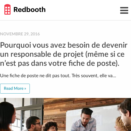
THE
Toggl
WORK
navig
SMARTER
GUIDE
Skip
to
content
NOVEMBRE 29, 2016
Pourquoi vous avez besoin de devenir
un responsable de projet (même si ce
n’est pas dans votre fiche de poste).
Une fiche de poste ne dit pas tout. Très souvent, elle va…
Read More »