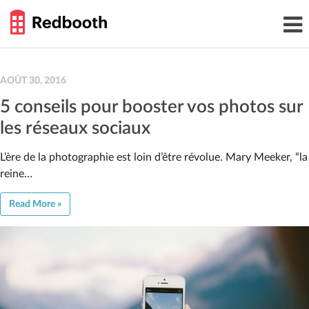
THE
Toggl
WORK
navig
SMARTER
GUIDE
Skip
to
content
AOÛT 30, 2016
5 conseils pour booster vos photos sur
les réseaux sociaux
L’ère de la photographie est loin d’être révolue. Mary Meeker, “la
reine…
Read More »