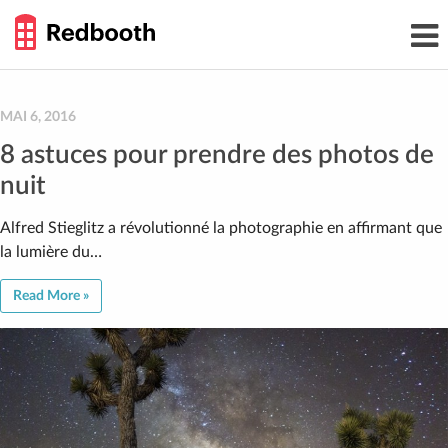
THE
Toggl
WORK
navig
SMARTER
GUIDE
Skip
to
content
MAI 6, 2016
8 astuces pour prendre des photos de
nuit
Alfred Stieglitz a révolutionné la photographie en affirmant que
la lumière du…
Read More »