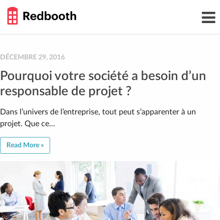
THE
Toggl
WORK
navig
SMARTER
GUIDE
Skip
to
content
DÉCEMBRE 29, 2016
Pourquoi votre société a besoin d’un
responsable de projet ?
Dans l’univers de l’entreprise, tout peut s’apparenter à un
projet. Que ce…
Read More »