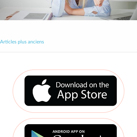
Articles plus anciens
Navigation
des
articles