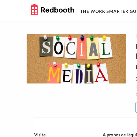
THE WORK SMARTER GU
Skip
to
content
Visite
A propos de l’équ