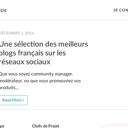
SE CO
IDE
DÉCEMBRE 1, 2016
Une sélection des meilleurs
blogs français sur les
réseaux sociaux
Que vous soyez community manager,
modérateur, ou que vous promouviez vos
produits…
Read More »
ipe
Chefs de Projet