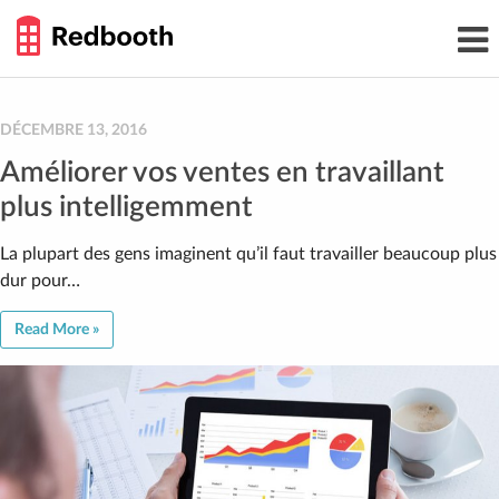
THE
Toggl
WORK
navig
SMARTER
GUIDE
Skip
to
content
DÉCEMBRE 13, 2016
Améliorer vos ventes en travaillant
plus intelligemment
La plupart des gens imaginent qu’il faut travailler beaucoup plus
dur pour…
Read More »