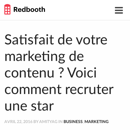
THE
Toggle
WORK
navigat
SMARTER
GUIDE
Skip
to
content
Satisfait de votre
marketing de
contenu ? Voici
comment recruter
une star
AVRIL 22, 2016 BY AMITYAG IN
BUSINESS
,
MARKETING