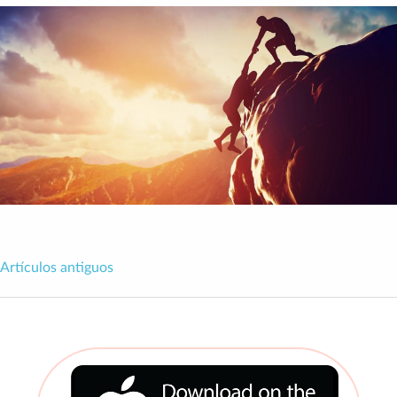
Artículos antiguos
Navegación
de
entradas