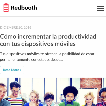
THE
Toggl
WORK
navig
SMARTER
GUIDE
Skip
to
content
DICIEMBRE 20, 2016
Cómo incrementar la productividad
con tus dispositivos móviles
Tus dispositivos móviles te ofrecen la posibilidad de estar
permanentemente conectado, desde…
Read More »