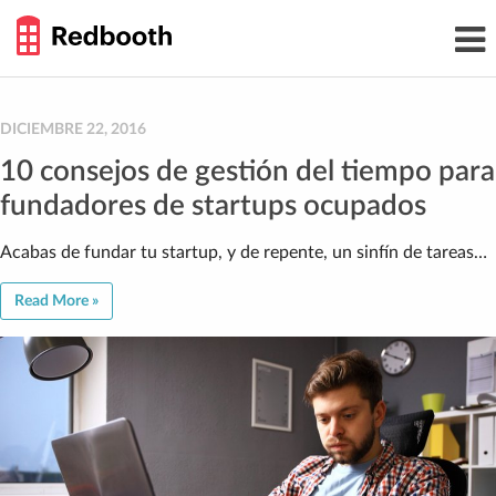
THE
Toggl
WORK
navig
SMARTER
GUIDE
Skip
to
content
DICIEMBRE 22, 2016
10 consejos de gestión del tiempo para
fundadores de startups ocupados
Acabas de fundar tu startup, y de repente, un sinfín de tareas…
Read More »