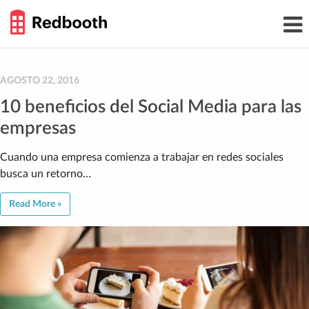
THE
Toggl
WORK
navig
SMARTER
GUIDE
Skip
to
content
AGOSTO 22, 2016
10 beneficios del Social Media para las
empresas
Cuando una empresa comienza a trabajar en redes sociales
busca un retorno…
Read More »