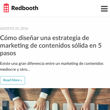
THE
Toggl
WORK
navig
SMARTER
GUIDE
Skip
to
content
AGOSTO 25, 2016
Cómo diseñar una estrategia de
marketing de contenidos sólida en 5
pasos
Existe una gran diferencia entre un marketing de contenidos
mediocre y otro…
Read More »