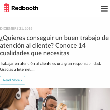
THE
Toggl
WORK
navig
SMARTER
GUIDE
Skip
to
content
DICIEMBRE 21, 2016
¿Quieres conseguir un buen trabajo de
atención al cliente? Conoce 14
cualidades que necesitas
Trabajar en atención al cliente es una gran responsabilidad.
Gracias a Internet,…
Read More »