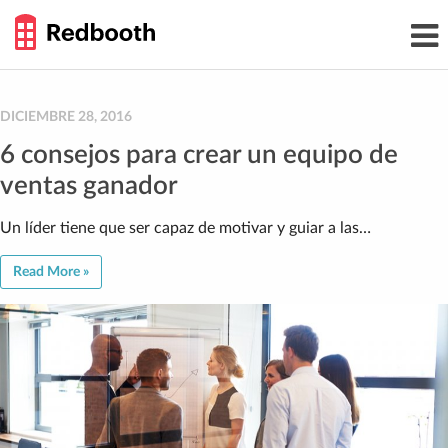
THE
Toggl
WORK
navig
SMARTER
GUIDE
Skip
to
content
DICIEMBRE 28, 2016
6 consejos para crear un equipo de
ventas ganador
Un líder tiene que ser capaz de motivar y guiar a las…
Read More »