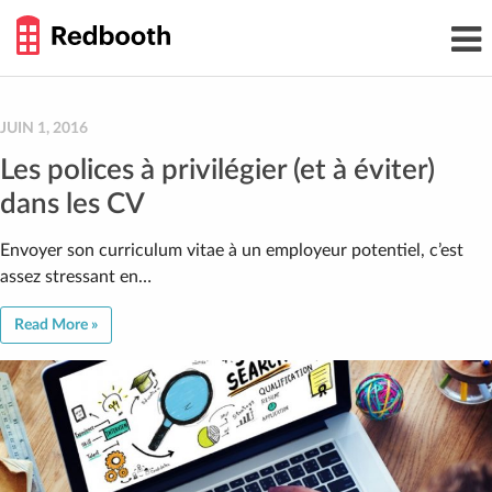
THE
Toggl
WORK
navig
SMARTER
GUIDE
Skip
to
content
JUIN 1, 2016
Les polices à privilégier (et à éviter)
dans les CV
Envoyer son curriculum vitae à un employeur potentiel, c’est
assez stressant en…
Read More »