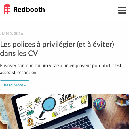
THE
Toggl
WORK
navig
SMARTER
GUIDE
Skip
to
content
JUIN 1, 2016
Les polices à privilégier (et à éviter)
dans les CV
Envoyer son curriculum vitae à un employeur potentiel, c’est
assez stressant en…
Read More »