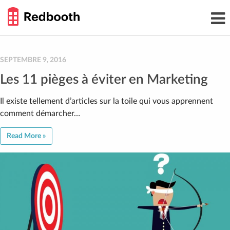
THE
Toggl
WORK
navig
SMARTER
GUIDE
Skip
to
content
SEPTEMBRE 9, 2016
Les 11 pièges à éviter en Marketing
Il existe tellement d’articles sur la toile qui vous apprennent
comment démarcher…
Read More »