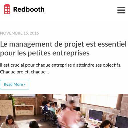
THE
Toggl
WORK
navig
SMARTER
GUIDE
Skip
to
content
NOVEMBRE 15, 2016
Le management de projet est essentiel
pour les petites entreprises
Il est crucial pour chaque entreprise d’atteindre ses objectifs.
Chaque projet, chaque…
Read More »