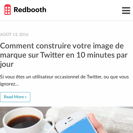
THE
Toggl
WORK
navig
SMARTER
GUIDE
Skip
to
content
AOÛT 13, 2016
Comment construire votre image de
marque sur Twitter en 10 minutes par
jour
Si vous êtes un utilisateur occasionnel de Twitter, ou que vous
ignorez…
Read More »