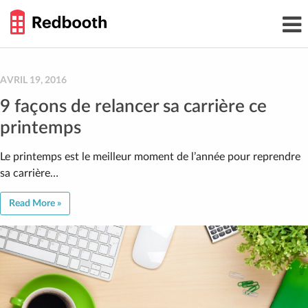
THE
Toggl
WORK
navig
SMARTER
GUIDE
Skip
to
content
AVRIL 19, 2016
9 façons de relancer sa carrière ce
printemps
Le printemps est le meilleur moment de l’année pour reprendre
sa carrière…
Read More »