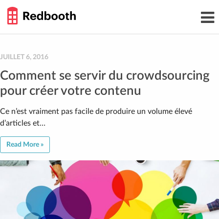
THE
Toggl
WORK
navig
SMARTER
GUIDE
Skip
to
content
JUILLET 6, 2016
Comment se servir du crowdsourcing
pour créer votre contenu
Ce n’est vraiment pas facile de produire un volume élevé
d’articles et…
Read More »