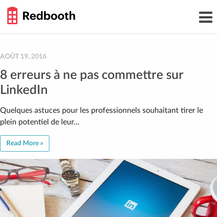
THE
Toggl
WORK
navig
SMARTER
GUIDE
Skip
to
content
AOÛT 19, 2016
8 erreurs à ne pas commettre sur
LinkedIn
Quelques astuces pour les professionnels souhaitant tirer le
plein potentiel de leur…
Read More »