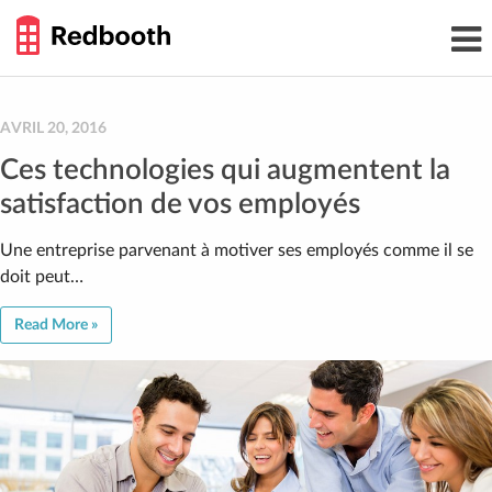
THE
Toggl
WORK
navig
SMARTER
GUIDE
Skip
to
content
AVRIL 20, 2016
Ces technologies qui augmentent la
satisfaction de vos employés
Une entreprise parvenant à motiver ses employés comme il se
doit peut…
Read More »